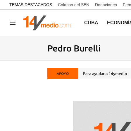
common.go-to-content
TEMAS DESTACADOS
Colapso del SEN
Donaciones
Femi
CUBA
ECONOMÍ
Navegación
Pedro Burelli
Para ayudar a 14ymedio
APOYO