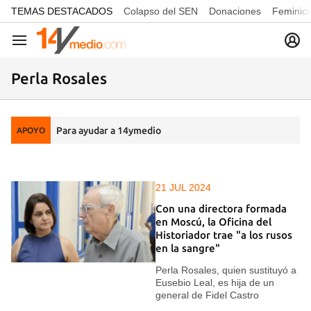
common.go-to-content
TEMAS DESTACADOS
Colapso del SEN
Donaciones
Feminici
Navegación
Perla Rosales
Para ayudar a 14ymedio
APOYO
21 JUL 2024
Con una directora formada
en Moscú, la Oficina del
Historiador trae "a los rusos
en la sangre"
Perla Rosales, quien sustituyó a
Eusebio Leal, es hija de un
general de Fidel Castro