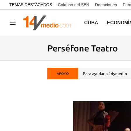
common.go-to-content
TEMAS DESTACADOS
Colapso del SEN
Donaciones
Femi
CUBA
ECONOMÍ
Navegación
Perséfone Teatro
Para ayudar a 14ymedio
APOYO