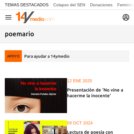
common.go-to-content
TEMAS DESTACADOS
Colapso del SEN
Donaciones
Feminici
Navegación
poemario
Para ayudar a 14ymedio
APOYO
12 ENE 2025
Presentación de ‘No vine a
hacerme la inocente’
09 OCT 2024
Lectura de poesía con