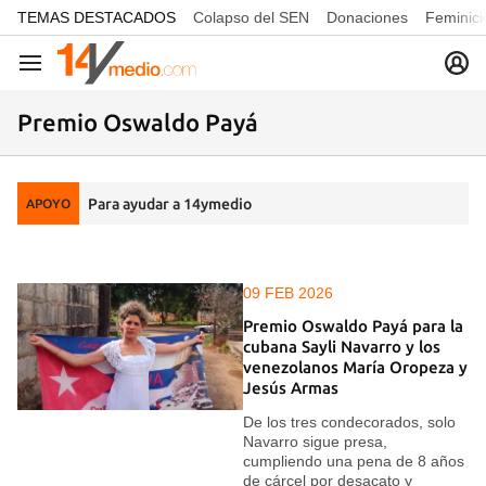
common.go-to-content
TEMAS DESTACADOS
Colapso del SEN
Donaciones
Feminici
Navegación
Premio Oswaldo Payá
Para ayudar a 14ymedio
APOYO
09 FEB 2026
Premio Oswaldo Payá para la
cubana Sayli Navarro y los
venezolanos María Oropeza y
Jesús Armas
De los tres condecorados, solo
Navarro sigue presa,
cumpliendo una pena de 8 años
de cárcel por desacato y