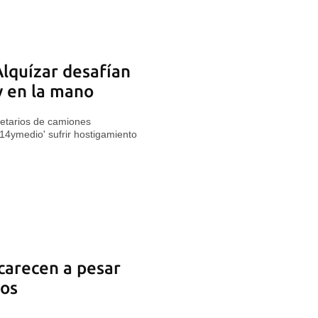
lquízar desafían
ey en la mano
ietarios de camiones
14ymedio' sufrir hostigamiento
carecen a pesar
dos