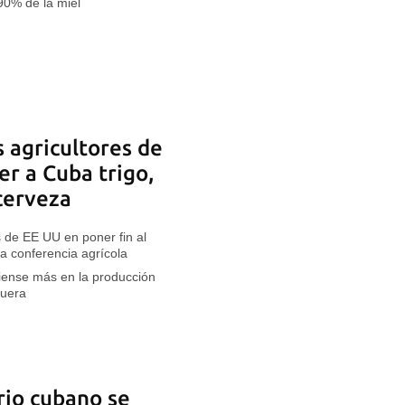
l 90% de la miel
s agricultores de
r a Cuba trigo,
 cerveza
s de EE UU en poner fin al
a conferencia agrícola
iense más en la producción
fuera
rio cubano se