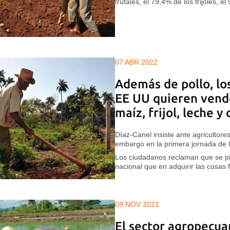
frutales, el 79,4% de los frijoles, e
07 ABR 2022
Además de pollo, lo
EE UU quieren vende
maíz, frijol, leche y
Díaz-Canel insiste ante agricultore
embargo en la primera jornada de l
Los ciudadanos reclaman que se p
nacional que en adquirir las cosas 
09 NOV 2021
El sector agropecua