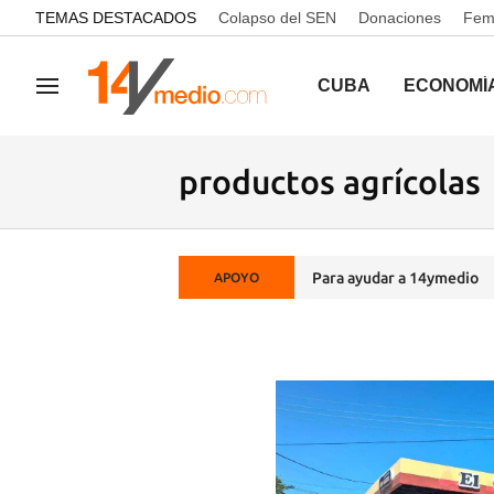
common.go-to-content
TEMAS DESTACADOS
Colapso del SEN
Donaciones
Femi
CUBA
ECONOMÍ
Navegación
productos agrícolas
Para ayudar a 14ymedio
APOYO