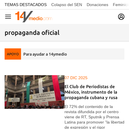
common.go-to-content
TEMAS DESTACADOS
Colapso del SEN
Donaciones
Feminici
Navegación
propaganda oficial
Para ayudar a 14ymedio
APOYO
07 DIC 2025
El Club de Periodistas de
México, instrumento de la
propaganda cubana y rusa
El 72% del contenido de la
revista difundida por el centro
viene de RT, Sputnik y Prensa
Latina para promover “la libertad
de expresión y el rigor