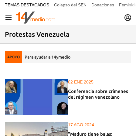
common.go-to-content
TEMAS DESTACADOS
Colapso del SEN
Donaciones
Feminici
Navegación
Protestas Venezuela
Para ayudar a 14ymedio
APOYO
02 ENE 2025
Conferencia sobre crímenes
del régimen venezolano
17 AGO 2024
"Maduro tiene balas;