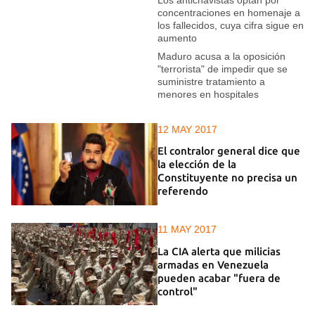
concentraciones en homenaje a
los fallecidos, cuya cifra sigue en
aumento
Maduro acusa a la oposición
"terrorista" de impedir que se
suministre tratamiento a
menores en hospitales
12 MAY 2017
El contralor general dice que
la elección de la
Constituyente no precisa un
referendo
11 MAY 2017
La CIA alerta que milicias
armadas en Venezuela
pueden acabar "fuera de
control"