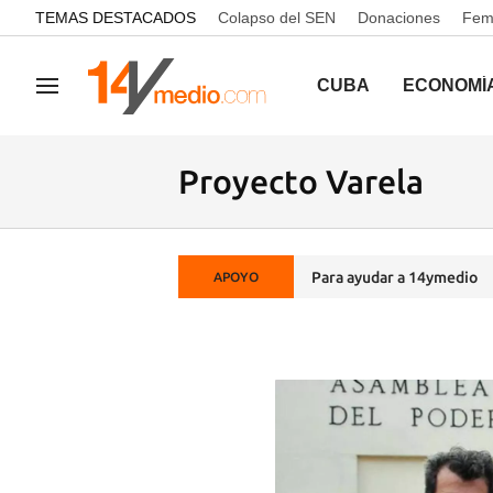
common.go-to-content
TEMAS DESTACADOS
Colapso del SEN
Donaciones
Femi
CUBA
ECONOMÍ
Navegación
Proyecto Varela
Para ayudar a 14ymedio
APOYO