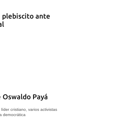
 plebiscito ante
al
de Oswaldo Payá
íder cristiano, varios activistas
ha democrática