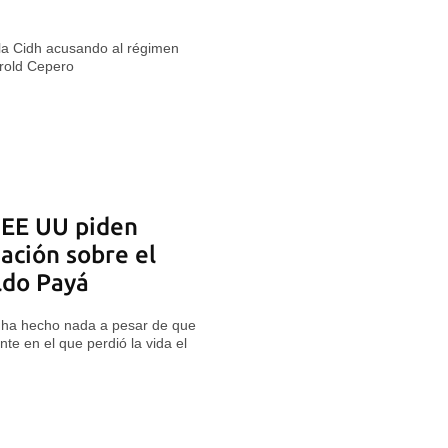
e la Cidh acusando al régimen
rold Cepero
 EE UU piden
gación sobre el
ldo Payá
o ha hecho nada a pesar de que
te en el que perdió la vida el