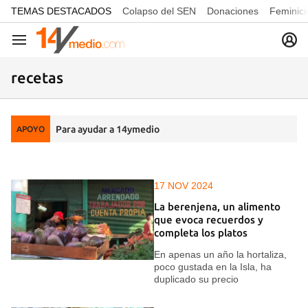
common.go-to-content
TEMAS DESTACADOS
Colapso del SEN
Donaciones
Feminici
Navegación
recetas
Para ayudar a 14ymedio
APOYO
17 NOV 2024
La berenjena, un alimento
que evoca recuerdos y
completa los platos
En apenas un año la hortaliza,
poco gustada en la Isla, ha
duplicado su precio