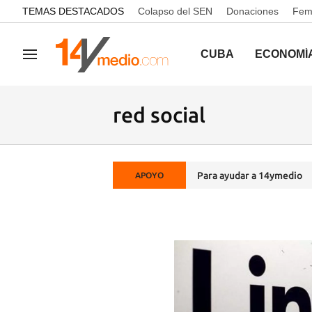
common.go-to-content
TEMAS DESTACADOS
Colapso del SEN
Donaciones
Femi
CUBA
ECONOMÍ
Navegación
red social
Para ayudar a 14ymedio
APOYO