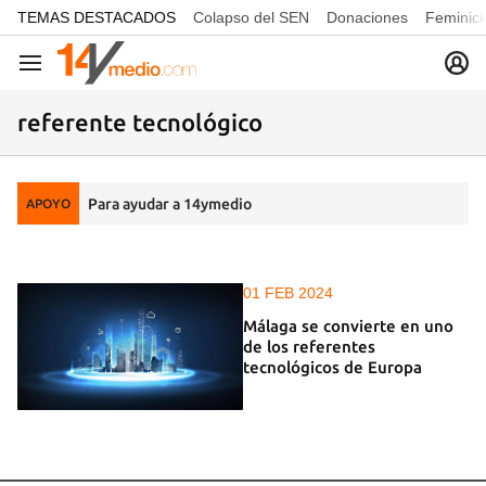
common.go-to-content
TEMAS DESTACADOS
Colapso del SEN
Donaciones
Feminici
Navegación
referente tecnológico
Para ayudar a 14ymedio
APOYO
01 FEB 2024
Málaga se convierte en uno
de los referentes
tecnológicos de Europa