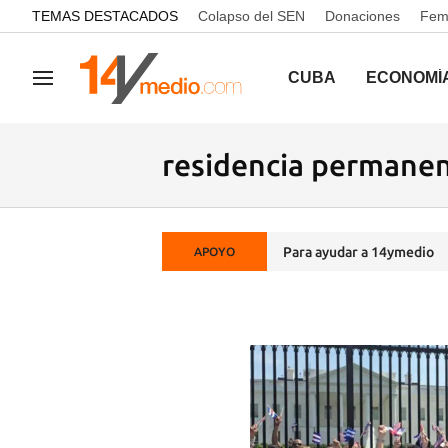
common.go-to-content
TEMAS DESTACADOS
Colapso del SEN
Donaciones
Femi
CUBA
ECONOMÍ
Navegación
residencia permane
Para ayudar a 14ymedio
APOYO