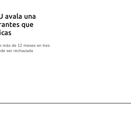
U avala una
rantes que
icas
te más de 12 meses en tres
uede ser rechazada