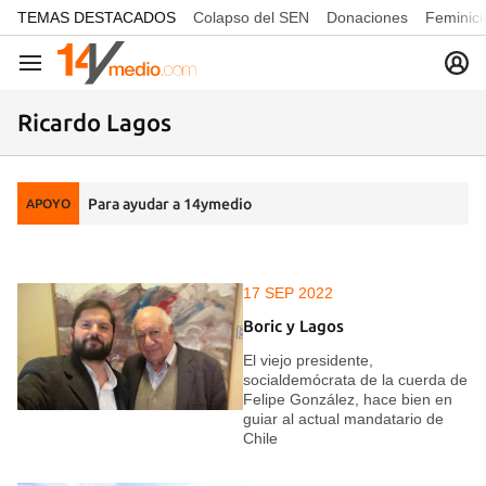
common.go-to-content
TEMAS DESTACADOS
Colapso del SEN
Donaciones
Feminici
Navegación
Ricardo Lagos
Para ayudar a 14ymedio
APOYO
17 SEP 2022
Boric y Lagos
El viejo presidente,
socialdemócrata de la cuerda de
Felipe González, hace bien en
guiar al actual mandatario de
Chile