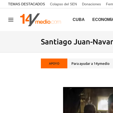
common.go-to-content
TEMAS DESTACADOS
Colapso del SEN
Donaciones
Femi
CUBA
ECONOMÍ
Navegación
Santiago Juan-Nava
Para ayudar a 14ymedio
APOYO