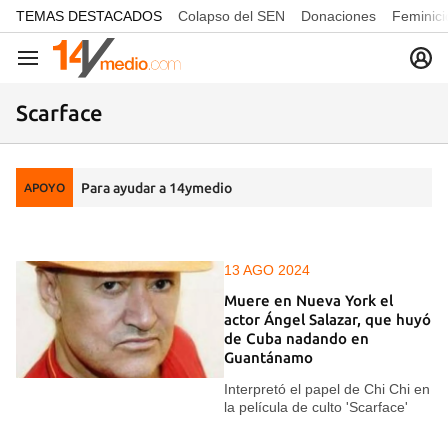
common.go-to-content
TEMAS DESTACADOS
Colapso del SEN
Donaciones
Feminici
Navegación
Scarface
Para ayudar a 14ymedio
APOYO
13 AGO 2024
Muere en Nueva York el
actor Ángel Salazar, que huyó
de Cuba nadando en
Guantánamo
Interpretó el papel de Chi Chi en
la película de culto 'Scarface'