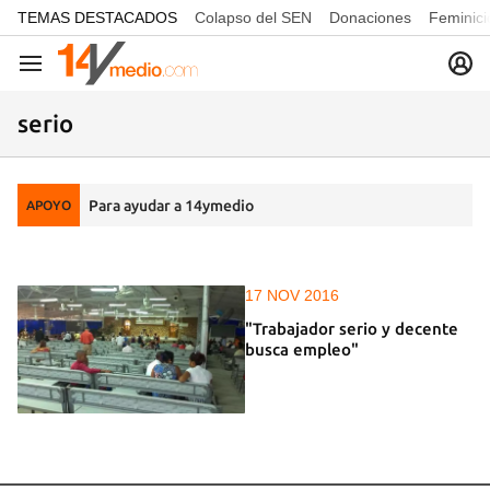
common.go-to-content
TEMAS DESTACADOS
Colapso del SEN
Donaciones
Feminici
Navegación
serio
Para ayudar a 14ymedio
APOYO
17 NOV 2016
"Trabajador serio y decente
busca empleo"