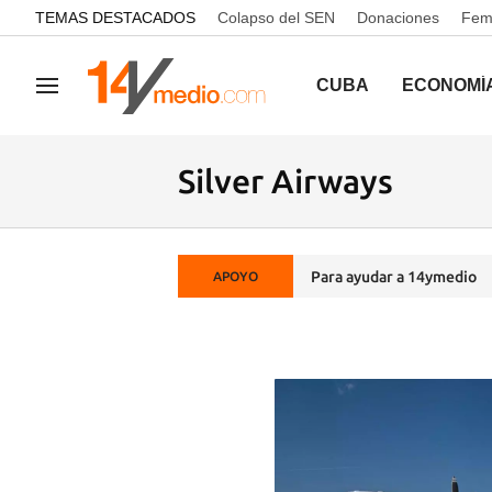
common.go-to-content
TEMAS DESTACADOS
Colapso del SEN
Donaciones
Femi
CUBA
ECONOMÍ
Navegación
Silver Airways
Para ayudar a 14ymedio
APOYO