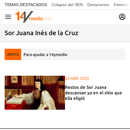
common.go-to-content
TEMAS DESTACADOS
Colapso del SEN
Donaciones
Feminici
Navegación
Sor Juana Inés de la Cruz
Para ayudar a 14ymedio
APOYO
18 ABR 2015
Restos de Sor Juana
descansan ya en el sitio que
ella eligió