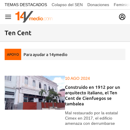
common.go-to-content
TEMAS DESTACADOS
Colapso del SEN
Donaciones
Feminici
Navegación
Ten Cent
Para ayudar a 14ymedio
APOYO
10 AGO 2024
Construido en 1912 por un
arquitecto italiano, el Ten
Cent de Cienfuegos se
tambalea
Mal restaurado por la estatal
Cimex en 2017, el edificio
amenaza con derrumbarse