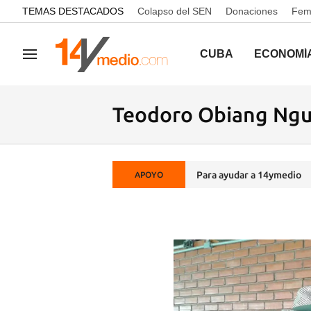
common.go-to-content
TEMAS DESTACADOS
Colapso del SEN
Donaciones
Femi
CUBA
ECONOMÍ
Navegación
Teodoro Obiang Ng
Para ayudar a 14ymedio
APOYO