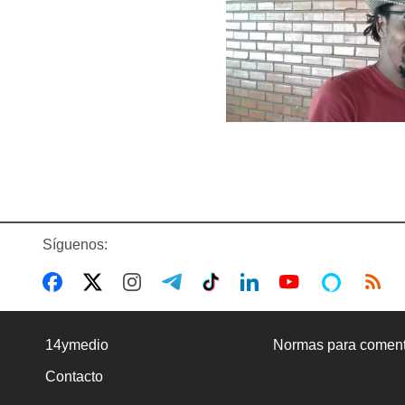
Síguenos:
14ymedio
Normas para coment
Contacto