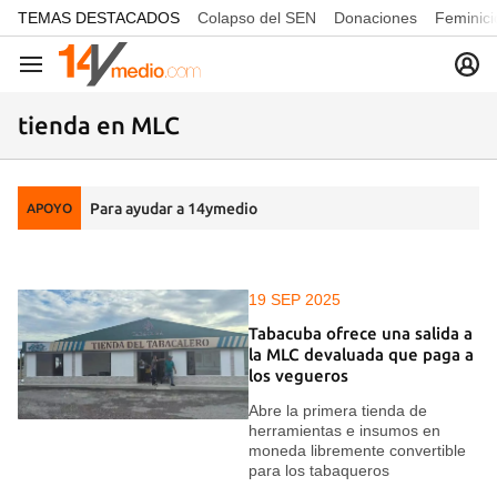
common.go-to-content
TEMAS DESTACADOS
Colapso del SEN
Donaciones
Feminici
Navegación
tienda en MLC
Para ayudar a 14ymedio
APOYO
19 SEP 2025
Tabacuba ofrece una salida a
la MLC devaluada que paga a
los vegueros
Abre la primera tienda de
herramientas e insumos en
moneda libremente convertible
para los tabaqueros