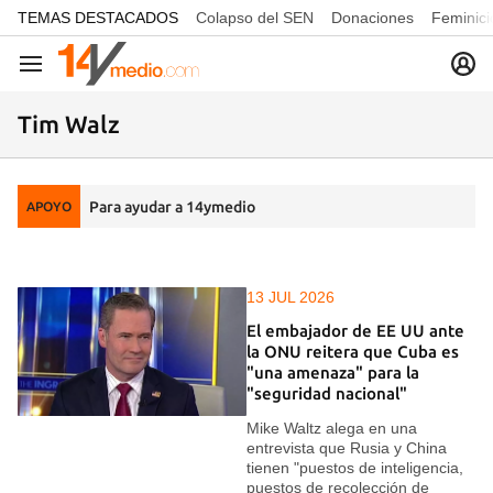
common.go-to-content
TEMAS DESTACADOS
Colapso del SEN
Donaciones
Feminici
Navegación
Tim Walz
Para ayudar a 14ymedio
APOYO
13 JUL 2026
El embajador de EE UU ante
la ONU reitera que Cuba es
"una amenaza" para la
"seguridad nacional"
Mike Waltz alega en una
entrevista que Rusia y China
tienen "puestos de inteligencia,
puestos de recolección de