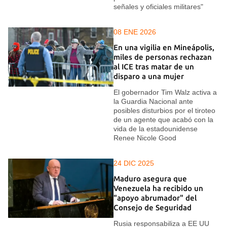
señales y oficiales militares"
08 ENE 2026
En una vigilia en Mineápolis,
miles de personas rechazan
al ICE tras matar de un
disparo a una mujer
El gobernador Tim Walz activa a
la Guardia Nacional ante
posibles disturbios por el tiroteo
de un agente que acabó con la
vida de la estadounidense
Renee Nicole Good
24 DIC 2025
Maduro asegura que
Venezuela ha recibido un
"apoyo abrumador" del
Consejo de Seguridad
Rusia responsabiliza a EE UU