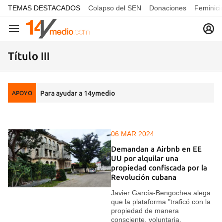
common.go-to-content
TEMAS DESTACADOS
Colapso del SEN
Donaciones
Feminici
Navegación
Título III
Para ayudar a 14ymedio
APOYO
06 MAR 2024
Demandan a Airbnb en EE
UU por alquilar una
propiedad confiscada por la
Revolución cubana
Javier García-Bengochea alega
que la plataforma "traficó con la
propiedad de manera
consciente, voluntaria,