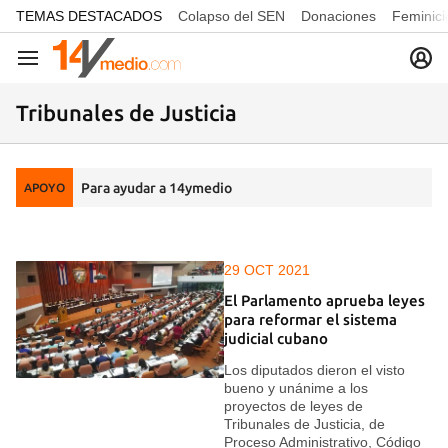
common.go-to-content
TEMAS DESTACADOS
Colapso del SEN
Donaciones
Feminici
Navegación
Tribunales de Justicia
Para ayudar a 14ymedio
APOYO
29 OCT 2021
El Parlamento aprueba leyes
para reformar el sistema
judicial cubano
Los diputados dieron el visto
bueno y unánime a los
proyectos de leyes de
Tribunales de Justicia, de
Proceso Administrativo, Código