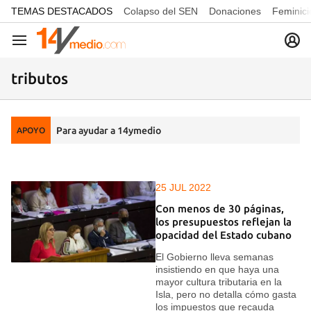
common.go-to-content
TEMAS DESTACADOS
Colapso del SEN
Donaciones
Feminici
Navegación
tributos
Para ayudar a 14ymedio
APOYO
25 JUL 2022
Con menos de 30 páginas,
los presupuestos reflejan la
opacidad del Estado cubano
El Gobierno lleva semanas
insistiendo en que haya una
mayor cultura tributaria en la
Isla, pero no detalla cómo gasta
los impuestos que recauda