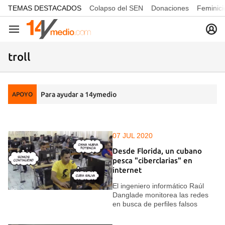
common.go-to-content
TEMAS DESTACADOS
Colapso del SEN
Donaciones
Feminici
Navegación
troll
Para ayudar a 14ymedio
APOYO
07 JUL 2020
Desde Florida, un cubano
pesca "ciberclarias" en
internet
El ingeniero informático Raúl
Danglade monitorea las redes
en busca de perfiles falsos