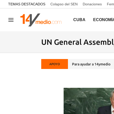
common.go-to-content
TEMAS DESTACADOS
Colapso del SEN
Donaciones
Femi
CUBA
ECONOMÍ
Navegación
UN General Assembl
Para ayudar a 14ymedio
APOYO