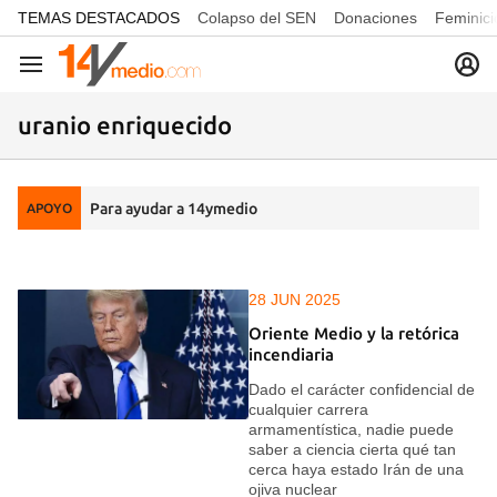
common.go-to-content
TEMAS DESTACADOS
Colapso del SEN
Donaciones
Feminici
Navegación
uranio enriquecido
Para ayudar a 14ymedio
APOYO
28 JUN 2025
Oriente Medio y la retórica
incendiaria
Dado el carácter confidencial de
cualquier carrera
armamentística, nadie puede
saber a ciencia cierta qué tan
cerca haya estado Irán de una
ojiva nuclear