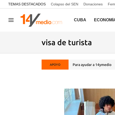
common.go-to-content
TEMAS DESTACADOS
Colapso del SEN
Donaciones
Femi
CUBA
ECONOMÍ
Navegación
visa de turista
Para ayudar a 14ymedio
APOYO