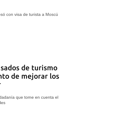
ó con visa de turista a Moscú
isados de turismo
nto de mejorar los
r
udadanía que tome en cuenta el
des