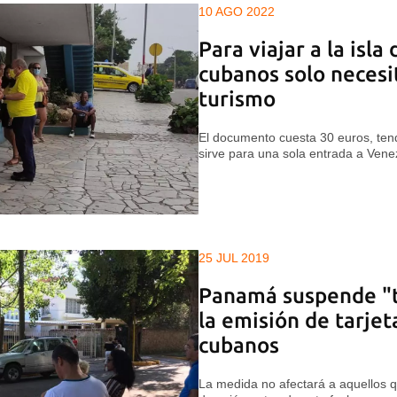
10 AGO 2022
Para viajar a la isla
cubanos solo necesi
turismo
El documento cuesta 30 euros, tend
sirve para una sola entrada a Vene
25 JUL 2019
Panamá suspende "
la emisión de tarjet
cubanos
La medida no afectará a aquellos 