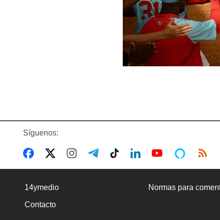
Síguenos:
14ymedio
Normas para coment
Contacto