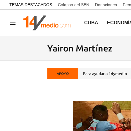
common.go-to-content
TEMAS DESTACADOS
Colapso del SEN
Donaciones
Femi
CUBA
ECONOMÍ
Navegación
Yairon Martínez
Para ayudar a 14ymedio
APOYO