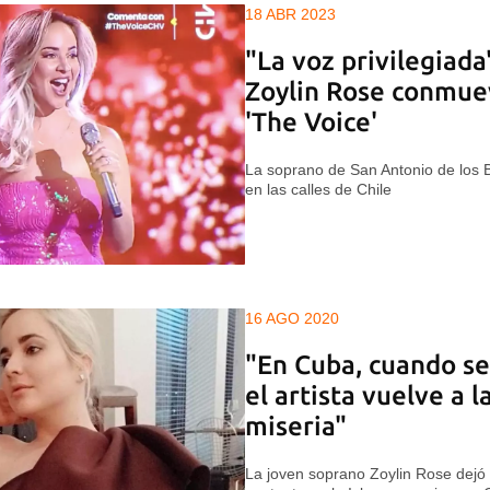
18 ABR 2023
"La voz privilegiada
Zoylin Rose conmuev
'The Voice'
La soprano de San Antonio de los B
en las calles de Chile
16 AGO 2020
"En Cuba, cuando se
el artista vuelve a l
miseria"
La joven soprano Zoylin Rose dejó