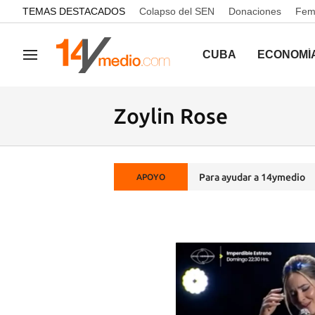
common.go-to-content
TEMAS DESTACADOS
Colapso del SEN
Donaciones
Femi
CUBA
ECONOMÍ
Navegación
Zoylin Rose
Para ayudar a 14ymedio
APOYO