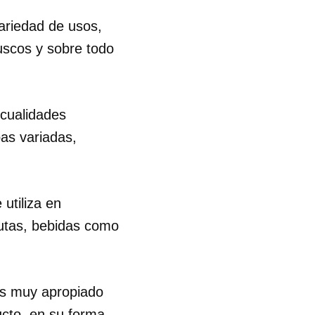
ariedad de usos,
uscos y sobre todo
 cualidades
as variadas,
utiliza en
utas, bebidas como
Es muy apropiado
 tu
ucto, en su forma