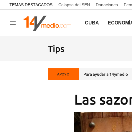
common.go-to-content
TEMAS DESTACADOS
Colapso del SEN
Donaciones
Femi
CUBA
ECONOMÍ
Navegación
Tips
Para ayudar a 14ymedio
APOYO
Las sazo