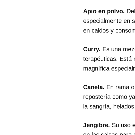
Apio en polvo.
Del
especialmente en s
en caldos y conso
Curry.
Es una mezcl
terapéuticas. Está
magnífica especialm
Canela.
En rama o e
repostería como ya
la sangría, helados
Guar
Jengibre.
Su uso e
Para
cuen
en las salsas para 