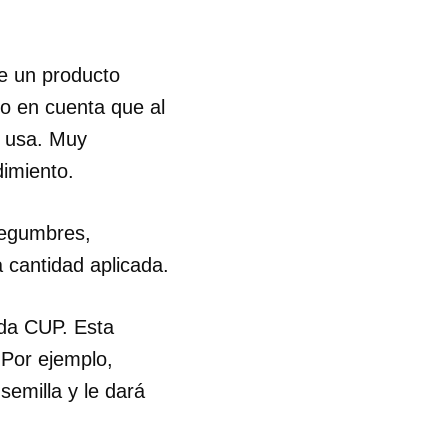
de un producto
do en cuenta que al
e usa. Muy
dimiento.
legumbres,
 cantidad aplicada.
da CUP. Esta
 Por ejemplo,
emilla y le dará