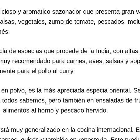
icioso y aromático sazonador que presenta gran v
alsas, vegetales, zumo de tomate, pescados, mol
més.
a de especias que procede de la India, con altas
 muy recomendado para carnes, aves, salsas y sop
ente para el pollo al curry.
n polvo, es la más apreciada especia oriental. Se 
 todos sabemos, pero también en ensaladas de fr
, alimentos al horno y pescado hervido.
dar como favorito
stá muy generalizado en la cocina internacional. 
 poder guardar como favorito, primero has de iniciar sesión con
ta de 14ymedio.
carnes, guisos y también en repostería. Este prod