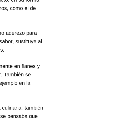
ros, como el de
R
omo aderezo para
sabor, sustituye al
s.
mente en flanes y
or. También se
ejemplo en la
culinaria, también
a se pensaba que