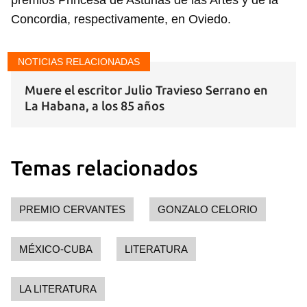
premios Princesa de Asturias de las Artes y de la
INICIAR SESIÓN
CANCELAR
Concordia, respectivamente, en Oviedo.
NOTICIAS RELACIONADAS
Muere el escritor Julio Travieso Serrano en
La Habana, a los 85 años
Temas relacionados
PREMIO CERVANTES
GONZALO CELORIO
MÉXICO-CUBA
LITERATURA
LA LITERATURA