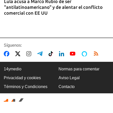
Lula acusa a Marco Rubio de ser
"antilatinoamericano" y de alentar el conflicto
comercial con EE UU
Síguenos:
14ymedio
Normas para comentar
Privacidad y cookies
Aviso Legal
GASOLINA
Términos y Condiciones
Contacto
En la Vía Blanca surgen puestos de venta de
gasolina en botellas de un litro