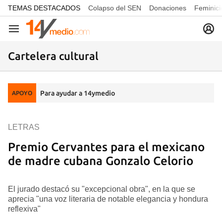
common.go-to-content
TEMAS DESTACADOS
Colapso del SEN
Donaciones
Feminici
Navegación
Cartelera cultural
Para ayudar a 14ymedio
APOYO
LETRAS
Premio Cervantes para el mexicano
de madre cubana Gonzalo Celorio
El jurado destacó su "excepcional obra", en la que se
aprecia "una voz literaria de notable elegancia y hondura
reflexiva"