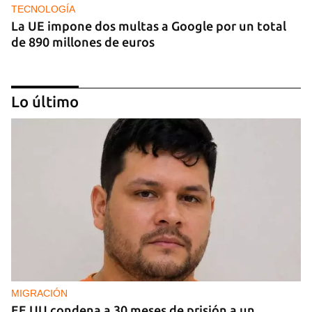
TECNOLOGÍA
La UE impone dos multas a Google por un total
de 890 millones de euros
Lo último
IA
China lanza una organización internacional de
gobernanza de la IA con 29 países, entre ellos
Cuba
MIGRACIÓN
EE UU condena a 30 meses de prisión a un