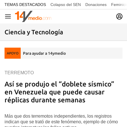
common.go-to-content
TEMAS DESTACADOS
Colapso del SEN
Donaciones
Feminici
Navegación
Ciencia y Tecnología
Para ayudar a 14ymedio
APOYO
TERREMOTO
Así se produjo el “doblete sísmico”
en Venezuela que puede causar
réplicas durante semanas
Más que dos terremotos independientes, los registros
indican que se trató de este fenómeno, ejemplo de cómo