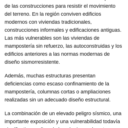
de las construcciones para resistir el movimiento
del terreno. En la región conviven edificios
modernos con viviendas tradicionales,
construcciones informales y edificaciones antiguas.
Las más vulnerables son las viviendas de
mampostería sin refuerzo, las autoconstruidas y los
edificios anteriores a las normas modernas de
diseño sismorresistente.
Guardar como favorito
Además, muchas estructuras presentan
Para poder guardar como favorito, primero has de
deficiencias como escaso confinamiento de la
iniciar sesión con tu cuenta de 14ymedio.
mampostería, columnas cortas o ampliaciones
realizadas sin un adecuado diseño estructural.
INICIAR SESIÓN
CANCELAR
La combinación de un elevado peligro sísmico, una
importante exposición y una vulnerabilidad todavía