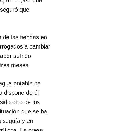
os, un 11,9% que
aseguró que
R
 de las tiendas en
terrogados a cambiar
aber sufrido
 tres meses.
 agua potable de
o dispone de él
sido otro de los
ituación que se ha
a sequía y en
ríticos. La presa