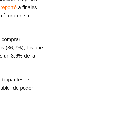
,
reportó
a finales
 récord en su
a comprar
os (36,7%), los que
s un 3,6% de la
ticipantes, el
rable" de poder