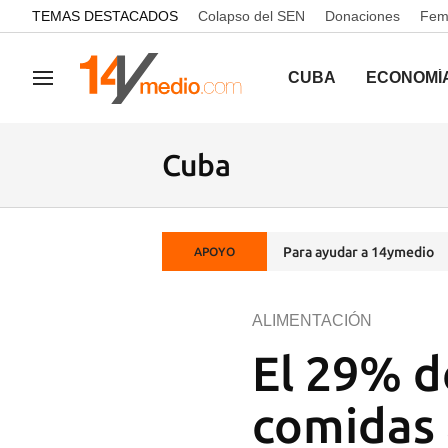
common.go-to-content
TEMAS DESTACADOS
Colapso del SEN
Donaciones
Femi
CUBA
ECONOMÍ
Navegación
Cuba
Para ayudar a 14ymedio
APOYO
ALIMENTACIÓN
El 29% d
comidas 