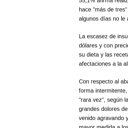
55,1% afirma reali
hace "más de tres"
algunos días no le
La escasez de insu
dólares y con preci
su dieta y las rec
afectaciones a la a
Con respecto al ab
forma intermitente
"rara vez", según l
grandes dolores de
venido agravando y
mayor medida a los