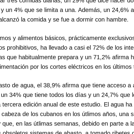
zar tres comidas diarias, un 29% que dice hacer d
 y un 4% que se limita a una. Además, un 24,6% 
INICIAR SESIÓN
CANCELA
 alcanzó la comida y se fue a dormir con hambre.
mos y alimentos básicos, prácticamente exclusivos
os prohibitivos, ha llevado a casi el 72% de los in
etas que habitualmente prepara y un 71,2% afirma h
limentación por los cortes eléctricos en los últimos
asto de agua, el 38,9% afirma que tiene acceso a
, un 34% que tiene todos los días y un 24,7% que l
a tercera edición anual de este estudio. El agua ha 
 cabeza de los cubanos en los útlimos años, una s
 que, en las útlimas semanas, debido en parte a l
 obsoletos sistemas de abasto, a tomado ribetes c