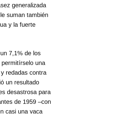
asez generalizada
e le suman también
ua y la fuerte
 un 7,1% de los
permitírselo una
 y redadas contra
ió un resultado
 es desastrosa para
 antes de 1959 –con
on casi una vaca