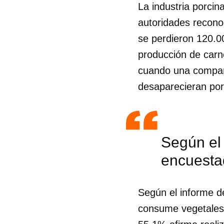
La industria porcin
autoridades reconoc
se perdieron 120.0
producción de carne
cuando una compañí
desaparecieran por
Según el 
encuesta
Guar
Según el informe d
consume vegetales
Para
cuen