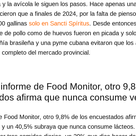
a y la avícola le siguen los pasos. Hace apenas u
ieron que a finales de 2024, por la falta de piens
00 gallinas
solo en Sancti Spíritus
. Desde entonces,
 de pollo como de huevos fueron en picada y solo 
a brasileña y una pyme cubana evitaron que los 
 completo del mercado provincial.
informe de Food Monitor, otro 9,
dos afirma que nunca consume v
dar como favorito
e Food Monitor, otro 9,8% de los encuestados afi
 y un 40,5% subraya que nunca consume lácteos. 
 poder guardar como favorito, primero has de iniciar sesión con
ta de 14ymedio.