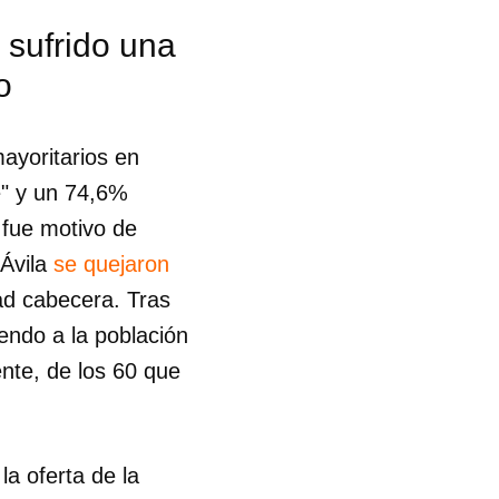
 sufrido una
o
ayoritarios en
e" y un 74,6%
a fue motivo de
 Ávila
se quejaron
ad cabecera. Tras
endo a la población
nte, de los 60 que
a oferta de la