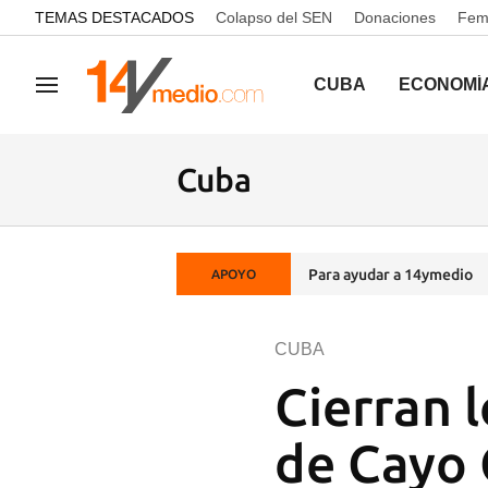
common.go-to-content
TEMAS DESTACADOS
Colapso del SEN
Donaciones
Femi
CUBA
ECONOMÍ
Navegación
Cuba
Para ayudar a 14ymedio
APOYO
CUBA
Cierran l
de Cayo 