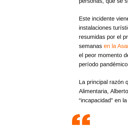
personas, que se su
Este incidente vien
instalaciones turís
resumidas por el p
semanas
en la As
el peor momento de
período pandémico
La principal razón
Alimentaria, Albert
“incapacidad” en l