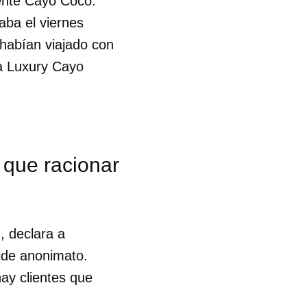
mente Cayo Coco.
aba el viernes
habían viajado con
a Luxury Cayo
 que racionar
, declara a
ide anonimato.
hay clientes que
 tu