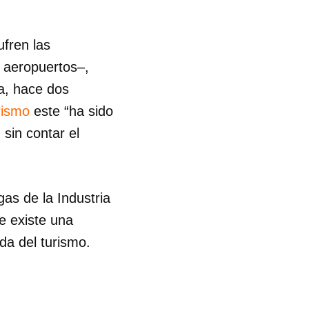
ufren las
s aeropuertos–,
a, hace dos
rismo
este “ha sido
sin contar el
as de la Industria
ue existe una
da del turismo.