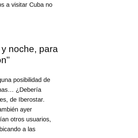
os a visitar Cuba no
 y noche, para
ón"
guna posibilidad de
sonas… ¿Debería
es, de Iberostar.
también ayer
an otros usuarios,
bicando a las