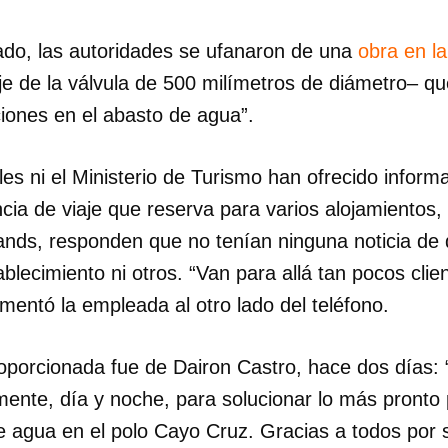
INICIAR SESIÓN
CANCELA
do, las autoridades se ufanaron de una
obra en l
e de la válvula de 500 milímetros de diámetro– que
ciones en el abasto de agua”.
ales ni el Ministerio de Turismo han ofrecido infor
ia de viaje que reserva para varios alojamientos, e
nds, responden que no tenían ninguna noticia de 
ablecimiento ni otros. “Van para allá tan pocos clie
entó la empleada al otro lado del teléfono.
roporcionada fue de Dairon Castro, hace dos días:
ente, día y noche, para solucionar lo más pronto p
de agua en el polo Cayo Cruz. Gracias a todos por