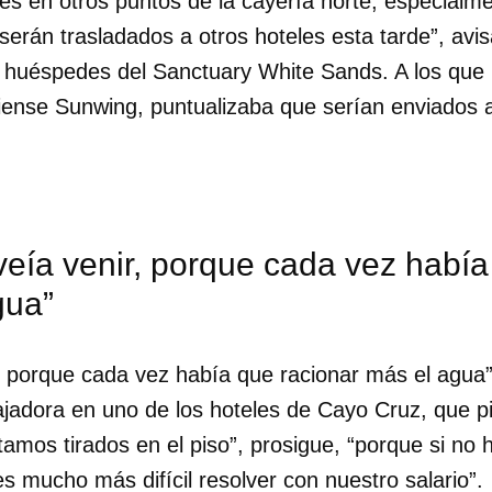
les en otros puntos de la cayería norte, especial
 serán trasladados a otros hoteles esta tarde”, avis
s huéspedes del Sanctuary White Sands. A los que 
ense Sunwing, puntualizaba que serían enviados 
veía venir, porque cada vez había
gua”
, porque cada vez había que racionar más el agua”
ajadora en uno de los hoteles de Cayo Cruz, que p
dar como favorito
mos tirados en el piso”, prosigue, “porque si no 
 poder guardar como favorito, primero has de iniciar sesión con
s mucho más difícil resolver con nuestro salario”.
ta de 14ymedio.