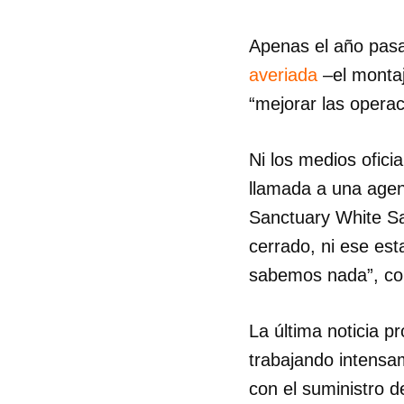
Apenas el año pasa
averiada
–el montaj
“mejorar las opera
Ni los medios ofici
llamada a una agenc
Sanctuary White Sa
cerrado, ni ese est
sabemos nada”, com
La última noticia p
trabajando intensam
con el suministro 