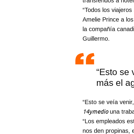
transferidos a hote
“Todos los viajeros
Amelie Prince a lo
la compañía canadi
Guillermo.
“Esto se 
más el a
“Esto se veía venir
14ymedio
una trab
Guar
“Los empleados esta
Para
nos den propinas, e
cuen