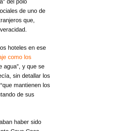
a” del polo
sociales de uno de
xtranjeros que,
 veracidad.
dos hoteles en ese
aje como los
e agua”, y que se
ía, sin detallar los
s “que mantienen los
utando de sus
taban haber sido