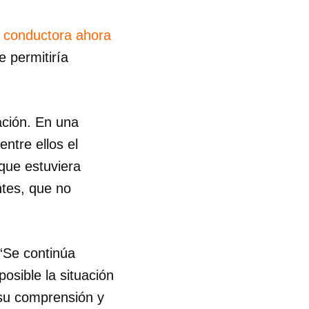
R
a conductora ahora
 permitiría
mación. En una
ntre ellos el
que estuviera
ntes, que no
 “Se continúa
osible la situación
 su comprensión y