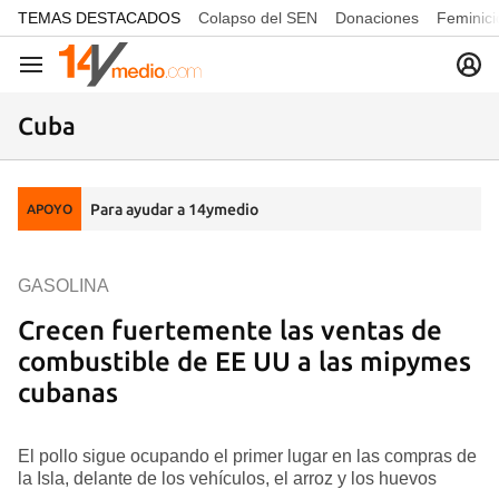
common.go-to-content
TEMAS DESTACADOS
Colapso del SEN
Donaciones
Feminici
Navegación
Cuba
Para ayudar a 14ymedio
APOYO
GASOLINA
Crecen fuertemente las ventas de
combustible de EE UU a las mipymes
cubanas
El pollo sigue ocupando el primer lugar en las compras de
la Isla, delante de los vehículos, el arroz y los huevos