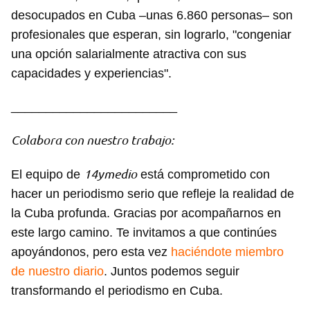
Guardar como favorito
desocupados en Cuba –unas 6.860 personas– son
Para poder guardar como favorito, primero has de
profesionales que esperan, sin lograrlo, "congeniar
iniciar sesión con tu cuenta de 14ymedio.
una opción salarialmente atractiva con sus
capacidades y experiencias".
INICIAR SESIÓN
CANCELAR
________________________
Colabora con nuestro trabajo:
14ymedio
El equipo de
está comprometido con
hacer un periodismo serio que refleje la realidad de
la Cuba profunda. Gracias por acompañarnos en
este largo camino. Te invitamos a que continúes
apoyándonos, pero esta vez
haciéndote miembro
de nuestro diario
. Juntos podemos seguir
transformando el periodismo en Cuba.