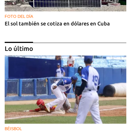
FOTO DEL DÍA
El sol también se cotiza en dólares en Cuba
Lo último
GAS
Los puntos de ProGas vuelven a cerrar en La
Habana tras agotarse las balitas de gas en
dólares
BÉISBOL