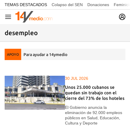
common.go-to-content
TEMAS DESTACADOS
Colapso del SEN
Donaciones
Feminici
Navegación
desempleo
Para ayudar a 14ymedio
APOYO
30 JUL 2026
Unos 25.000 cubanos se
quedan sin trabajo con el
cierre del 73% de los hoteles
El Gobierno anuncia la
eliminación de 92.000 empleos
públicos en Salud, Educación,
Cultura y Deporte