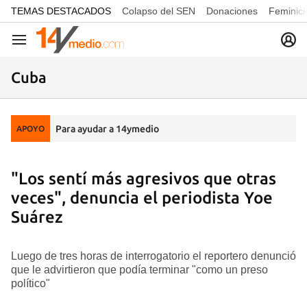
common.go-to-content
TEMAS DESTACADOS
Colapso del SEN
Donaciones
Feminici
Navegación
Cuba
Para ayudar a 14ymedio
APOYO
"Los sentí más agresivos que otras
veces", denuncia el periodista Yoe
Suárez
Luego de tres horas de interrogatorio el reportero denunció
que le advirtieron que podía terminar "como un preso
político"