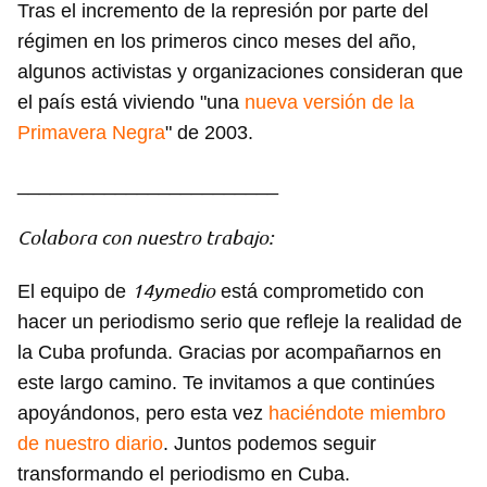
Tras el incremento de la represión por parte del
Para poder guardar como favorito, primero has de
régimen en los primeros cinco meses del año,
iniciar sesión con tu cuenta de 14ymedio.
algunos activistas y organizaciones consideran que
el país está viviendo "una
nueva versión de la
INICIAR SESIÓN
CANCELAR
Primavera Negra
" de 2003.
________________________
Colabora con nuestro trabajo:
14ymedio
El equipo de
está comprometido con
hacer un periodismo serio que refleje la realidad de
la Cuba profunda. Gracias por acompañarnos en
este largo camino. Te invitamos a que continúes
apoyándonos, pero esta vez
haciéndote miembro
de nuestro diario
. Juntos podemos seguir
transformando el periodismo en Cuba.