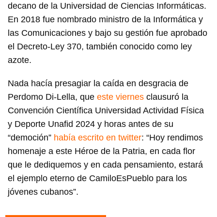
decano de la Universidad de Ciencias Informáticas.
En 2018 fue nombrado ministro de la Informática y
las Comunicaciones y bajo su gestión fue aprobado
el Decreto-Ley 370, también conocido como ley
Guardar como favorito
azote.
Para poder guardar como favorito, primero has de
Nada hacía presagiar la caída en desgracia de
iniciar sesión con tu cuenta de 14ymedio.
Perdomo Di-Lella, que
este viernes
clausuró la
INICIAR SESIÓN
CANCELAR
Convención Científica Universidad Actividad Física
y Deporte Unafid 2024 y horas antes de su
“democión”
había escrito en twitter
: “Hoy rendimos
homenaje a este Héroe de la Patria, en cada flor
que le dediquemos y en cada pensamiento, estará
el ejemplo eterno de CamiloEsPueblo para los
jóvenes cubanos”.