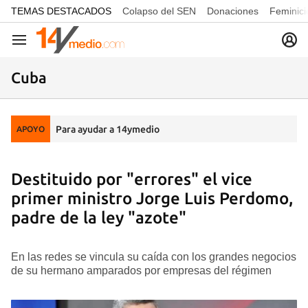
common.go-to-content
TEMAS DESTACADOS
Colapso del SEN
Donaciones
Feminici
Navegación
Cuba
Para ayudar a 14ymedio
APOYO
Destituido por "errores" el vice
primer ministro Jorge Luis Perdomo,
padre de la ley "azote"
En las redes se vincula su caída con los grandes negocios
de su hermano amparados por empresas del régimen