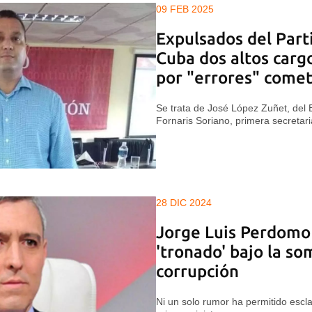
09 FEB 2025
Expulsados del Par
Cuba dos altos carg
por "errores" comet
Se trata de José López Zuñet, del 
Fornaris Soriano, primera secretari
28 DIC 2024
Jorge Luis Perdomo 
'tronado' bajo la so
corrupción
Ni un solo rumor ha permitido esclar