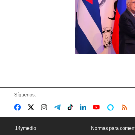
Síguenos:
14ymedio
Normas para coment