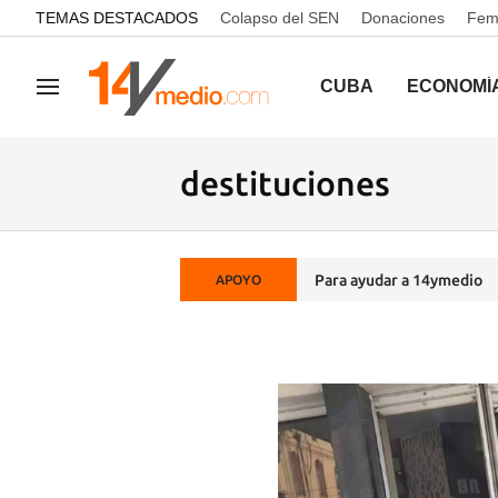
common.go-to-content
TEMAS DESTACADOS
Colapso del SEN
Donaciones
Femi
CUBA
ECONOMÍ
Navegación
destituciones
Para ayudar a 14ymedio
APOYO