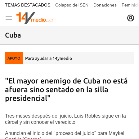
common.go-to-content
TEMAS DESTACADOS
Colapso del SEN
Donaciones
Feminici
Navegación
Cuba
Para ayudar a 14ymedio
APOYO
"El mayor enemigo de Cuba no está
afuera sino sentado en la silla
presidencial"
Tres meses después del juicio, Luis Robles sigue en la
cárcel y sin conocer el veredicto
Anuncian el inicio del "proceso del juicio" para Maykel