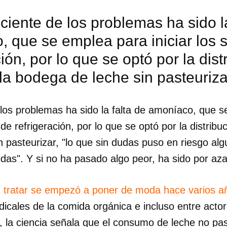
ciente de los problemas ha sido la
 que se emplea para iniciar los 
ción, por lo que se optó por la dist
 la bodega de leche sin pasteuriza
 los problemas ha sido la falta de amoníaco, que 
 de refrigeración, por lo que se optó por la distribuc
 pasteurizar, "lo que sin dudas puso en riesgo al
das". Y si no ha pasado algo peor, ha sido por aza
in tratar se empezó a poner de moda hace varios a
dar como favorito
icales de la comida orgánica e incluso entre acto
 poder guardar como favorito, primero has de iniciar sesión con
ta de 14ymedio.
, la ciencia señala que el consumo de leche no pa