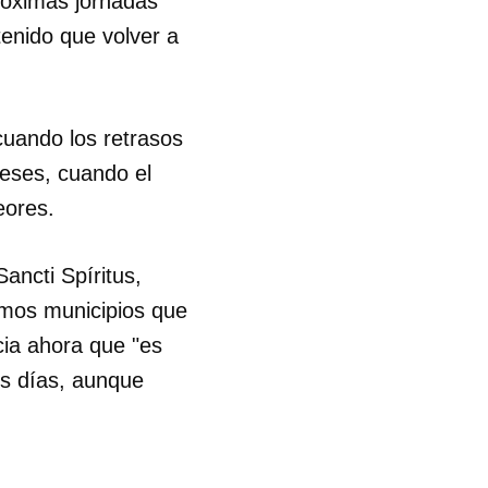
róximas jornadas"
enido que volver a
cuando los retrasos
meses, cuando el
eores.
Sancti Spíritus,
smos municipios que
cia ahora que "es
os días, aunque