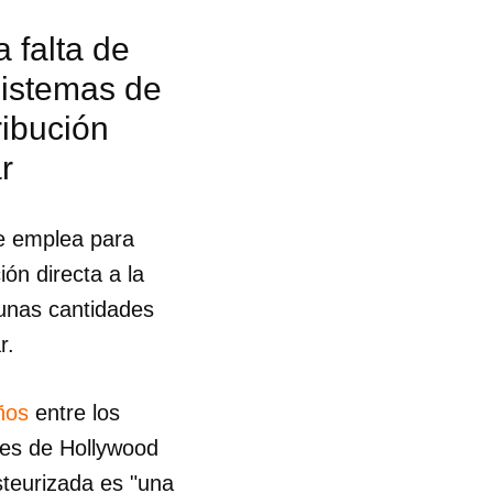
 falta de
sistemas de
ribución
r
se emplea para
ión directa a la
gunas cantidades
r.
ños
entre los
res de Hollywood
 tu
steurizada es "una