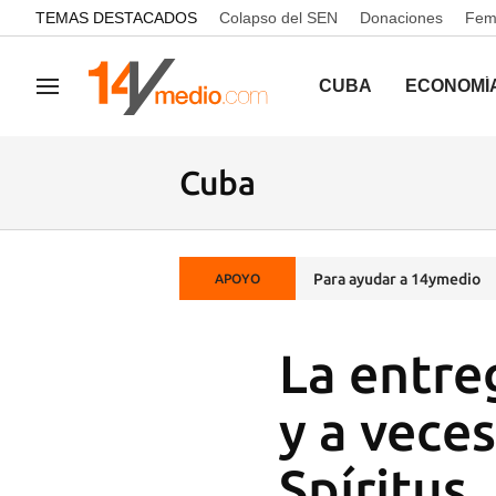
common.go-to-content
TEMAS DESTACADOS
Colapso del SEN
Donaciones
Femi
CUBA
ECONOMÍ
Navegación
Cuba
Para ayudar a 14ymedio
APOYO
La entre
y a veces
Spíritus