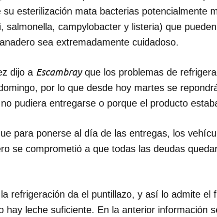
e su esterilización mata bacterias potencialmente 
INICIAR SESIÓN
CANCELA
oli, salmonella, campylobacter y listeria) que pueden
 ganadero sea extremadamente cuidadoso.
Escambray
z dijo a
que los problemas de refrigera
 domingo, por lo que desde hoy martes se repondrá
 no pudiera entregarse o porque el producto estab
 que para ponerse al día de las entregas, los vehíc
ero se comprometió a que todas las deudas quedar
a refrigeración da el puntillazo, y así lo admite el f
 hay leche suficiente. En la anterior información 