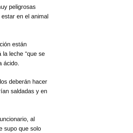
muy peligrosas
R
 estar en el animal
ción están
 la leche "que se
a ácido.
ulos deberán hacer
ían saldadas y en
uncionario, al
se supo que solo