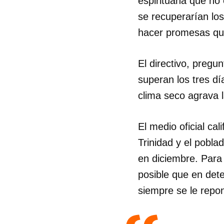
espirituana que no
se recuperarían lo
hacer promesas qu
El directivo, preg
superan los tres dí
clima seco agrava 
El medio oficial cal
Trinidad y el pobl
en diciembre. Para
posible que en det
siempre se le repon