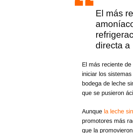
El más re
amoníaco,
refrigera
directa a
El más reciente de
iniciar los sistemas
bodega de leche sin
que se pusieron áci
Aunque
la leche s
Guar
promotores más rad
Para
cuen
que la promovieron