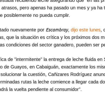
 estaba recibiendo leche asegurando que "en las p
s atrasos, pero apenas ha pasado un mes y ya ha t
e posiblemente no pueda cumplir.
Escambray
untado nuevamente por
,
dijo este lunes
, 
as, que la situación es crítica y los próximos dos 
las condiciones del sector ganadero, pueden ser p
ifica de "intermitente" la entrega de leche fluida en 
ado de Guayos, en Cabaiguán, exactamente los mi
 solucionar la cuestión, Cañizares Rodríguez anun
erminadas rutas la leche comience a llegar cada d
drá la vuelta pendiente al consumidor".