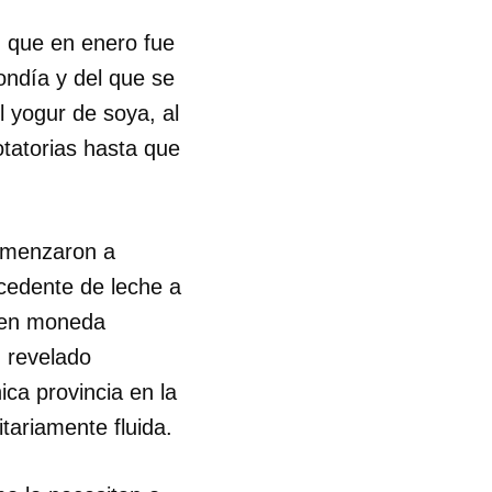
, que en enero fue
ondía y del que se
l yogur de soya, al
otatorias hasta que
comenzaron a
xcedente de leche a
r en moneda
n revelado
ica provincia en la
ariamente fluida.