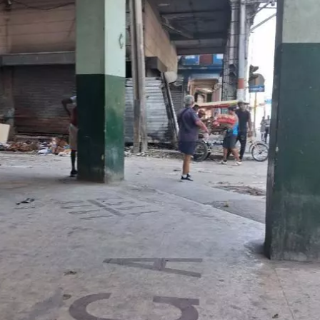
dar como favorito
 poder guardar como favorito, primero has de iniciar sesión con
ta de 14ymedio.