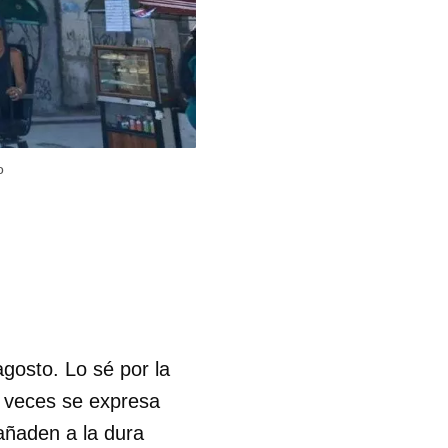
o
gosto. Lo sé por la
s veces se expresa
 añaden a la dura