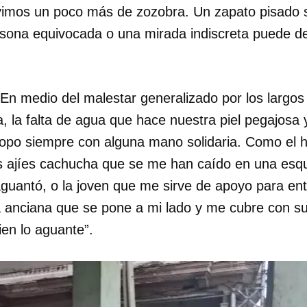
ivimos un poco más de zozobra. Un zapato pisado s
ersona equivocada o una mirada indiscreta puede de
 En medio del malestar generalizado por los larg
 la falta de agua que hace nuestra piel pegajosa 
topo siempre con alguna mano solidaria. Como el
s ajíes cachucha que se me han caído en una esqu
guantó, o la joven que me sirve de apoyo para entr
y la anciana que se pone a mi lado y me cubre con s
ien lo aguante”.