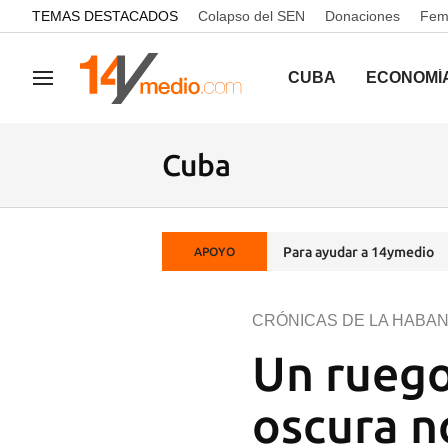
common.go-to-content
TEMAS DESTACADOS
Colapso del SEN
Donaciones
Femi
CUBA
ECONOMÍ
Navegación
Cuba
Para ayudar a 14ymedio
APOYO
CRÓNICAS DE LA HABA
Un ruego
oscura n