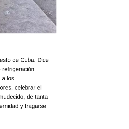
R
 resto de Cuba. Dice
 refrigeración
 a los
ores, celebrar el
nmudecido, de tanta
ernidad y tragarse