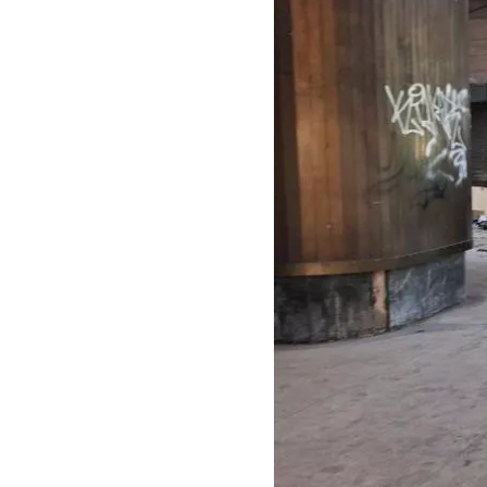
Guar
Para
cuen