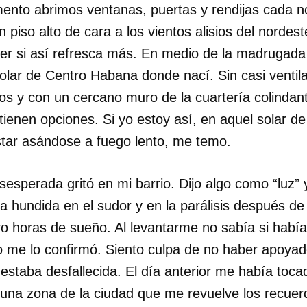
ento abrimos ventanas, puertas y rendijas cada 
un piso alto de cara a los vientos alisios del norde
 ver si así refresca más. En medio de la madrugad
solar de Centro Habana donde nací. Sin casi ventila
s y con un cercano muro de la cuartería colindan
tienen opciones. Si yo estoy así, en aquel solar de
tar asándose a fuego lento, me temo.
esperada gritó en mi barrio. Dijo algo como “luz”
a hundida en el sudor y en la parálisis después d
o horas de sueño. Al levantarme no sabía si había
o me lo confirmó. Siento culpa de no haber apoyado 
estaba desfallecida. El día anterior me había toca
a una zona de la ciudad que me revuelve los recuer