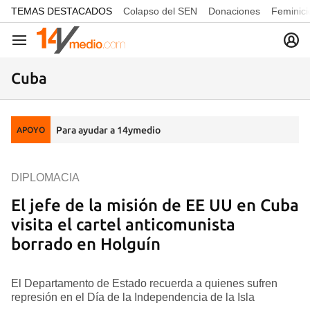
common.go-to-content
TEMAS DESTACADOS
Colapso del SEN
Donaciones
Feminici
Navegación
Cuba
Para ayudar a 14ymedio
APOYO
DIPLOMACIA
El jefe de la misión de EE UU en Cuba
visita el cartel anticomunista
borrado en Holguín
El Departamento de Estado recuerda a quienes sufren
represión en el Día de la Independencia de la Isla