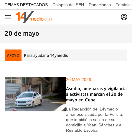
common.go-to-content
TEMAS DESTACADOS
Colapso del SEN
Donaciones
Feminici
Navegación
20 de mayo
Para ayudar a 14ymedio
APOYO
20 MAY 2026
Asedio, amenazas y vigilancia
a activistas marcan el 20 de
mayo en Cuba
La Redacción de '14ymedio'
amanece sitiada por la Policía,
que impidió la salida de su
domicilio a Yoani Sánchez y a
Reinaldo Escobar