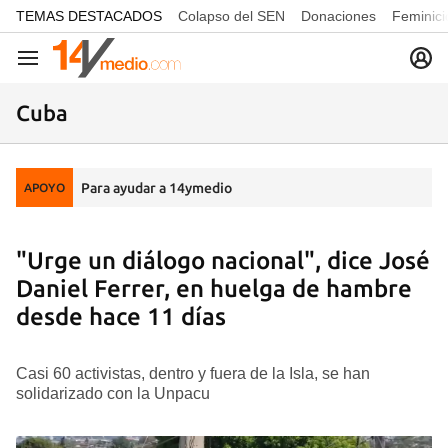
common.go-to-content
TEMAS DESTACADOS
Colapso del SEN
Donaciones
Feminici
Navegación
Cuba
Para ayudar a 14ymedio
APOYO
"Urge un diálogo nacional", dice José
Daniel Ferrer, en huelga de hambre
desde hace 11 días
Casi 60 activistas, dentro y fuera de la Isla, se han
solidarizado con la Unpacu