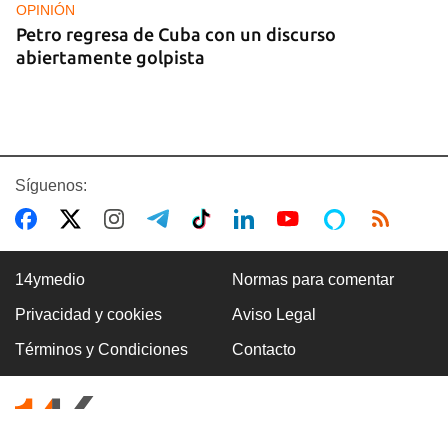
OPINIÓN
Petro regresa de Cuba con un discurso
abiertamente golpista
Síguenos:
14ymedio
Normas para comentar
Privacidad y cookies
Aviso Legal
14YMEDIO
Términos y Condiciones
Contacto
Edición impresa del 7 de agosto de 2026