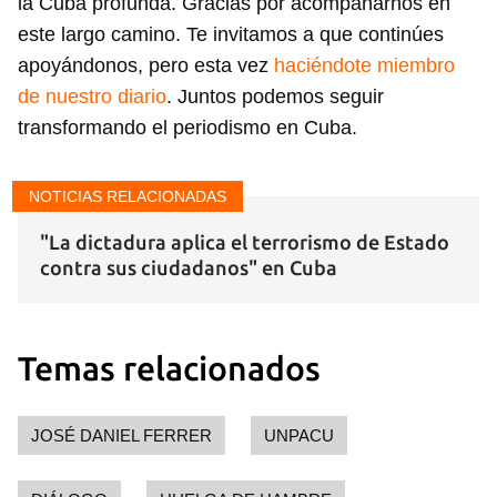
la Cuba profunda. Gracias por acompañarnos en
INICIAR SESIÓN
CANCELAR
este largo camino. Te invitamos a que continúes
apoyándonos, pero esta vez
haciéndote miembro
de nuestro diario
. Juntos podemos seguir
transformando el periodismo en Cuba.
NOTICIAS RELACIONADAS
"La dictadura aplica el terrorismo de Estado
contra sus ciudadanos" en Cuba
Temas relacionados
JOSÉ DANIEL FERRER
UNPACU