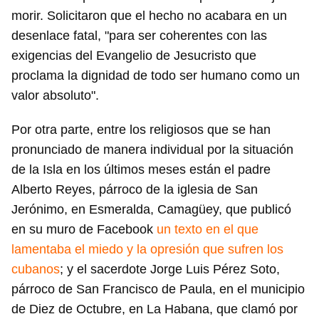
morir. Solicitaron que el hecho no acabara en un
desenlace fatal, "para ser coherentes con las
exigencias del Evangelio de Jesucristo que
proclama la dignidad de todo ser humano como un
valor absoluto".
Por otra parte, entre los religiosos que se han
Guardar como favorito
pronunciado de manera individual por la situación
Para poder guardar como favorito, primero has de
de la Isla en los últimos meses están el padre
iniciar sesión con tu cuenta de 14ymedio.
Alberto Reyes, párroco de la iglesia de San
Jerónimo, en Esmeralda, Camagüey, que publicó
INICIAR SESIÓN
CANCELAR
en su muro de Facebook
un texto en el que
lamentaba el miedo y la opresión que sufren los
cubanos
; y el sacerdote Jorge Luis Pérez Soto,
párroco de San Francisco de Paula, en el municipio
de Diez de Octubre, en La Habana, que clamó por