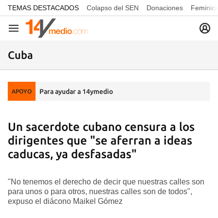
common.go-to-content
TEMAS DESTACADOS
Colapso del SEN
Donaciones
Feminici
Navegación
Cuba
Para ayudar a 14ymedio
APOYO
Un sacerdote cubano censura a los
dirigentes que "se aferran a ideas
caducas, ya desfasadas"
"No tenemos el derecho de decir que nuestras calles son
para unos o para otros, nuestras calles son de todos",
expuso el diácono Maikel Gómez